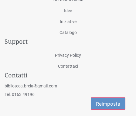
Idee
Iniziative
Catalogo
Support
Privacy Policy
Contattaci
Contatti
biblioteca.breia@gmail.com
Tel. 0163 49196
Reimposta
Reimposta
© 2025 Biblioteca Civica "Eligio Galli" - Via Martiri della Libertà 1, Breia
- 13024 Cellio con Breia (VC) | Tutti i diritti riservati