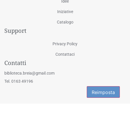
Idee
Iniziative
Catalogo
Support
Privacy Policy
Contattaci
Contatti
biblioteca.breia@gmail.com
Tel. 0163 49196
Reimposta
Reimposta
© 2025 Biblioteca Civica "Eligio Galli" - Via Martiri della Libertà 1, Breia
- 13024 Cellio con Breia (VC) | Tutti i diritti riservati
Powered by
2000Net Srl
|
SmartWEB360° platform