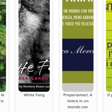
 le
White Fang
Prepariamoci. A
Il
ro:
vivere in un
mondo con