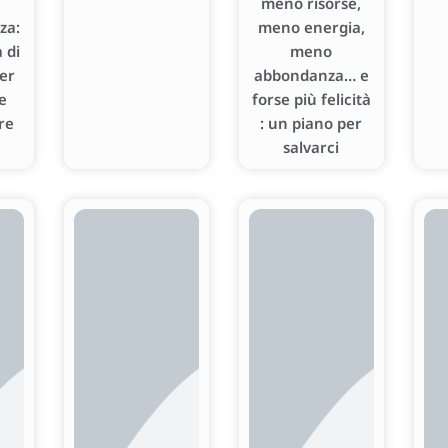
meno risorse,
za:
meno energia,
 di
meno
er
abbondanza… e
e
forse più felicità
re
: un piano per
salvarci