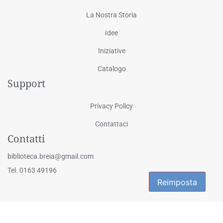
La Nostra Storia
Idee
Iniziative
Catalogo
Support
Privacy Policy
Contattaci
Contatti
biblioteca.breia@gmail.com
Tel. 0163 49196
Reimposta
Reimposta
© 2025 Biblioteca Civica "Eligio Galli" - Via Martiri della Libertà 1, Breia