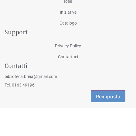
Idee
Iniziative
Catalogo
Support
Privacy Policy
Contattaci
Contatti
biblioteca.breia@gmail.com
Tel. 0163 49196
Reimposta
Reimposta
© 2025 Biblioteca Civica "Eligio Galli" - Via Martiri della Libertà 1, Breia
- 13024 Cellio con Breia (VC) | Tutti i diritti riservati
Powered by
2000Net Srl
|
SmartWEB360° platform