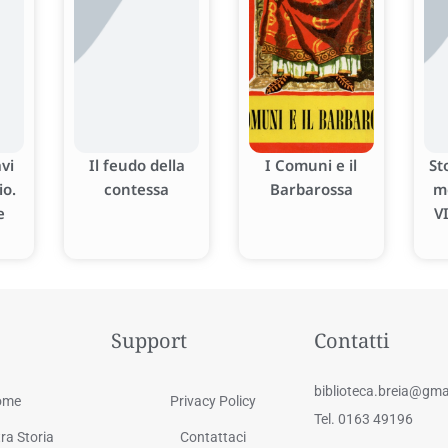
vi
Il feudo della
I Comuni e il
St
io.
contessa
Barbarossa
m
e
VI
Support
Contatti
biblioteca.breia@gma
ome
Privacy Policy
Tel. 0163 49196
ra Storia
Contattaci