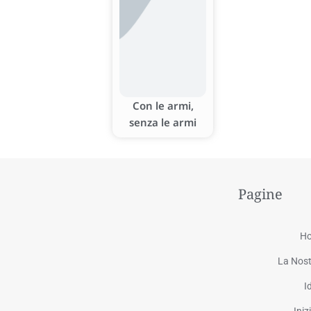
Con le armi,
senza le armi
Pagine
H
La Nost
I
Iniz