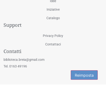
Idee
Iniziative
Catalogo
Support
Privacy Policy
Contattaci
Contatti
biblioteca.breia@gmail.com
Tel. 0163 49196
Reimposta
Reimposta
© 2025 Biblioteca Civica "Eligio Galli" - Via Martiri della Libertà 1, Breia
- 13024 Cellio con Breia (VC) | Tutti i diritti riservati
Powered by
2000Net Srl
|
SmartWEB360° platform