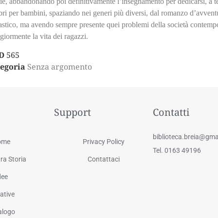
e, abbandonando poi definitivamente l’insegnamento per dedicarsi, a te
ibri per bambini, spaziando nei generi più diversi, dal romanzo d’avven
astico, ma avendo sempre presente quei problemi della società contem
iormente la vita dei ragazzi.
D
565
egoria
Senza argomento
Support
Contatti
biblioteca.breia@gma
ome
Privacy Policy
Tel. 0163 49196
ra Storia
Contattaci
dee
iative
alogo