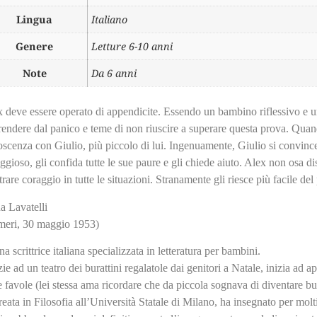
Lingua
Italiano
Genere
Letture 6-10 anni
Note
Da 6 anni
 deve essere operato di appendicite. Essendo un bambino riflessivo e un
rendere dal panico e teme di non riuscire a superare questa prova. Quan
scenza con Giulio, più piccolo di lui. Ingenuamente, Giulio si convinc
ggioso, gli confida tutte le sue paure e gli chiede aiuto. Alex non osa dis
rare coraggio in tutte le situazioni. Stranamente gli riesce più facile de
a Lavatelli
meri, 30 maggio 1953)
na scrittrice italiana specializzata in letteratura per bambini.
ie ad un teatro dei burattini regalatole dai genitori a Natale, inizia ad 
e favole (lei stessa ama ricordare che da piccola sognava di diventare bur
eata in Filosofia all’Università Statale di Milano, ha insegnato per molti