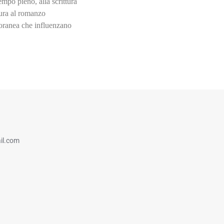
mpo pieno, alla scrittura
tura al romanzo
poranea che influenzano
il.com