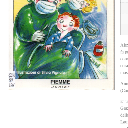
Alex
fa p
cono
cora
most
Ann
(Ca
E’ u
Graz
dell
Laur