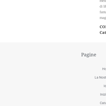
medi
di l
fant
magg
CO
Cat
Pagine
H
La Nost
I
Iniz
Cat