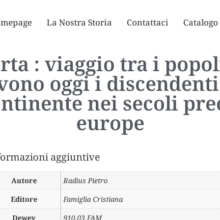
mepage
La Nostra Storia
Contattaci
Catalogo
rta : viaggio tra i pop
vono oggi i discendenti
ntinente nei secoli prec
europe
formazioni aggiuntive
Autore
Radius Pietro
Editore
Famiglia Cristiana
Dewey
910.03 FAM