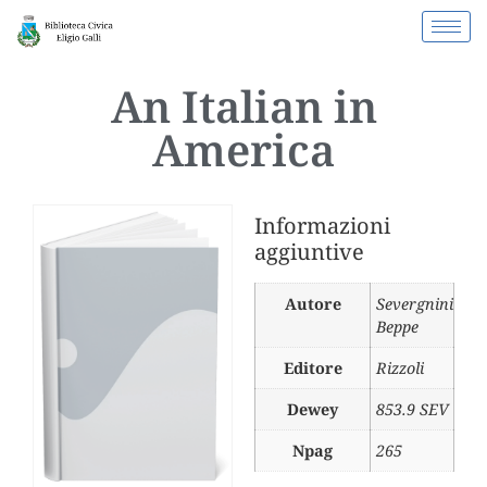
An Italian in
America
Informazioni
aggiuntive
Autore
Severgnini
Beppe
Editore
Rizzoli
Dewey
853.9 SEV
Npag
265