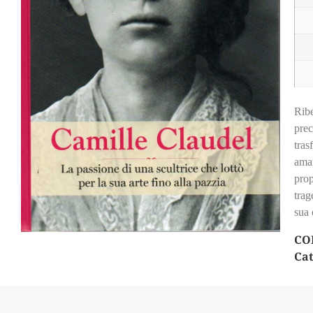
Ribe
prec
tras
aman
prop
trag
sua 
CO
Cat