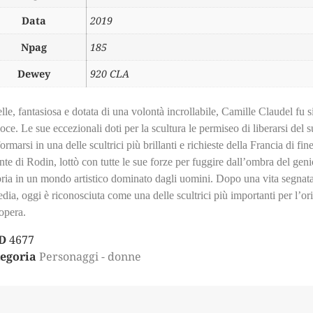
Data
2019
Npag
185
Dewey
920 CLA
lle, fantasiosa e dotata di una volontà incrollabile, Camille Claudel fu si
oce. Le sue eccezionali doti per la scultura le permiseo di liberarsi del 
formarsi in una delle scultrici più brillanti e richieste della Francia di 
te di Rodin, lottò con tutte le sue forze per fuggire dall’ombra del genio
ria in un mondo artistico dominato dagli uomini. Dopo una vita segnata 
edia, oggi è riconosciuta come una delle scultrici più importanti per l’orig
opera.
D
4677
egoria
Personaggi - donne