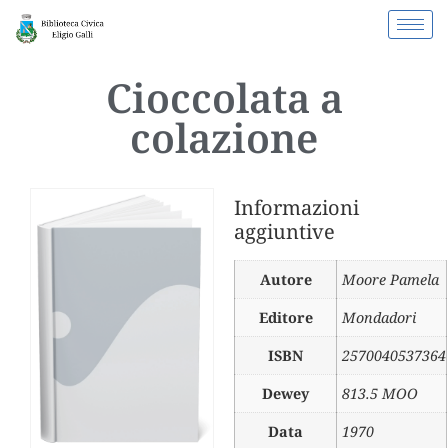
Cioccolata a
colazione
Informazioni
aggiuntive
Autore
Moore Pamela
Editore
Mondadori
ISBN
2570040537364
Dewey
813.5 MOO
Data
1970