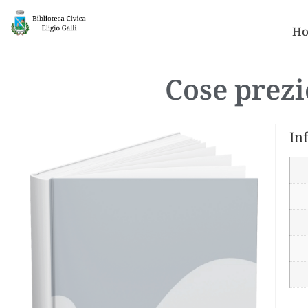
Ho
Cose prezio
In