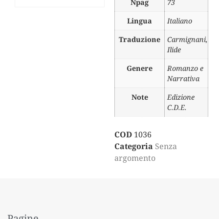
Npag
73
Lingua
Italiano
Traduzione
Carmignani
,
Ilide
Genere
Romanzo e
Narrativa
Note
Edizione
C.D.E.
COD
1036
Categoria
Senza
argomento
Pagine