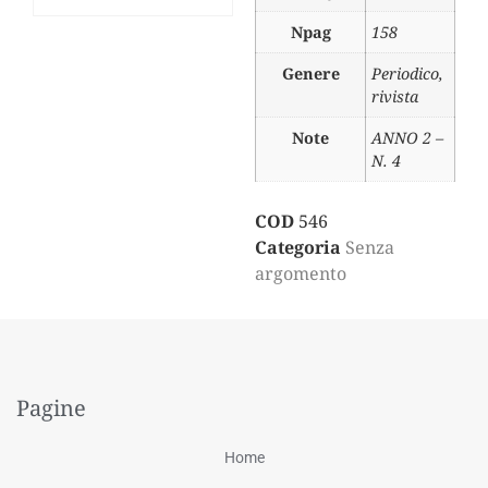
Npag
158
Genere
Periodico,
rivista
Note
ANNO 2 –
N. 4
COD
546
Categoria
Senza
argomento
Pagine
Home