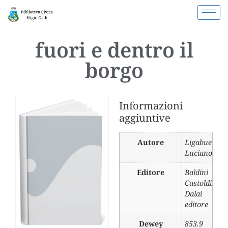
fuori e dentro il
borgo
Informazioni
aggiuntive
Autore
Ligabue
Luciano
Editore
Baldini
Castoldi
Dalai
editore
Dewey
853.9