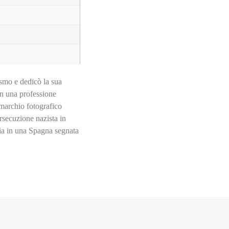
ismo e dedicò la sua
in una professione
 marchio fotografico
ersecuzione nazista in
pria in una Spagna segnata