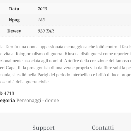
Data
2020
Npag
183
Dewey
920 TAR
a Taro fu una donna appassionata e coraggiosa che lottò contro il fasc
e vita al fotogiornalismo di guerra. Riuscì a distinguersi come reporter 
izionalmente associata agli uomini. Artefice della creazione del famoso
rt Capa, fu la protagonista di una vera e propria vita da film: subì la p
ania, si esiliò nella Parigi del periodo interbellico e brillò di luce pro
’oscurità della guerra civile.
D
4713
egoria
Personaggi - donne
Support
Contatti