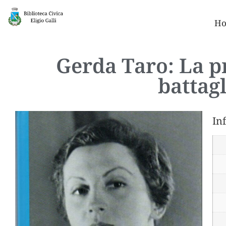
Ho
Gerda Taro: La p
battag
In