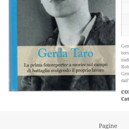
Gerd
brev
trad
Robe
Germ
dall
CO
Cat
Pagine