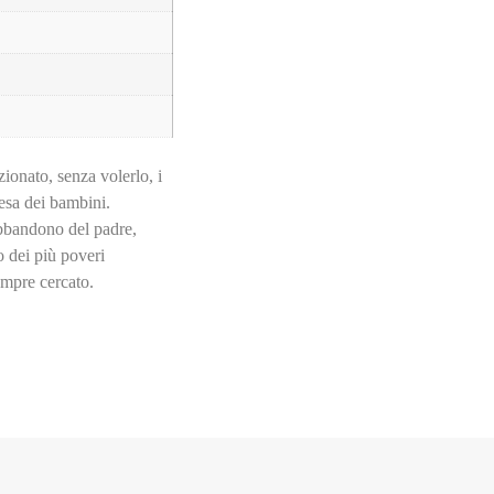
ionato, senza volerlo, i
esa dei bambini.
’abbandono del padre,
io dei più poveri
empre cercato.