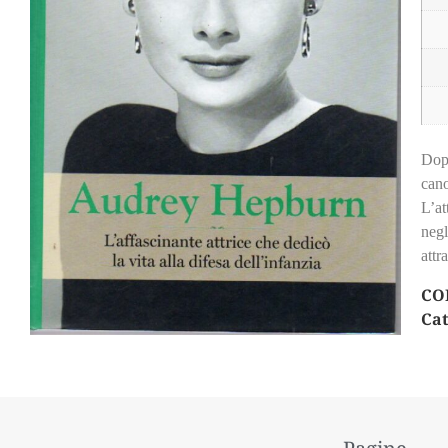
Dopo
cano
L’at
negl
attr
CO
Cat