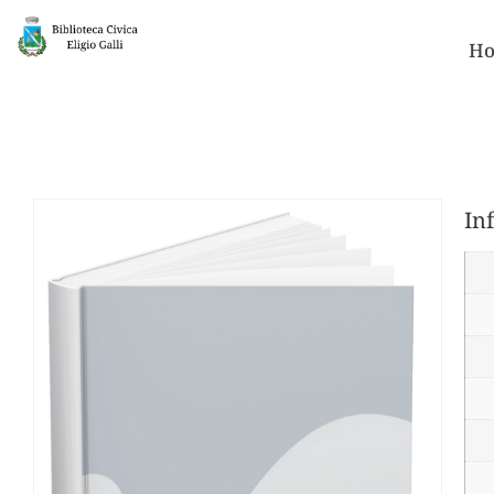
Ho
In