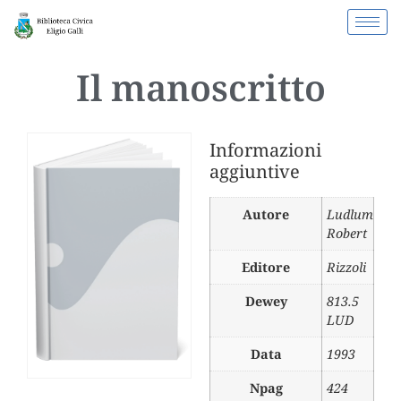
Il manoscritto
Informazioni
aggiuntive
Autore
Ludlum
Robert
Editore
Rizzoli
Dewey
813.5
LUD
Data
1993
Npag
424