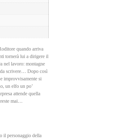
Roditore quando arriva
i tornerà lui a dirigere il
cora nel lavoro: montagne
oli da scrivere… Dopo così
a e improvvisamente si
io, un elfo un po’
orpresa attende quella
ereste mai…
to il personaggio della