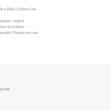
o e Billa e il libro Così
parato i segreti
iera di scrittrice.
 positivi l’hanno resa una
il.com