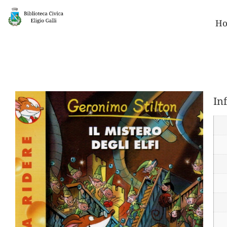
Ho
In