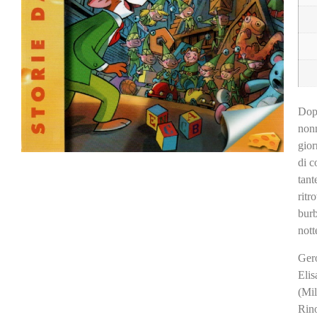
Dopo
nonn
gior
di c
tant
ritr
burb
not
Gero
Elis
(Mi
Rino