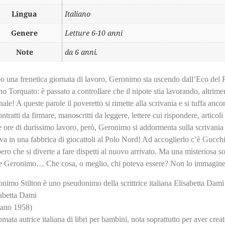
Lingua
Italiano
Genere
Letture 6-10 anni
Note
da 6 anni.
 una frenetica giornata di lavoro, Geronimo sta uscendo dall’Eco del 
o Torquato: è passato a controllare che il nipote stia lavorando, altriment
nale! A queste parole il poveretto si rimette alla scrivania e si tuffa an
ontratti da firmare, manoscritti da leggere, lettere cui rispondere, artic
e ore di durissimo lavoro, però, Geronimo si addormenta sulla scrivani
ova in una fabbrica di giocattoli al Polo Nord! Ad accoglierlo c’è Gucch
ero che si diverte a fare dispetti al nuovo arrivato. Ma una misteriosa s
te Geronimo… Che cosa, o meglio, chi poteva essere? Non lo immagin
nimo Stilton è uno pseudonimo della scrittrice italiana Elisabetta Dami
abetta Dami
lano 1958)
mata autrice italiana di libri per bambini, nota soprattutto per aver crea