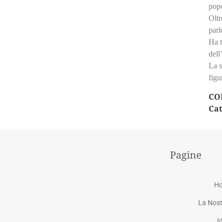
popo
Oltr
par
Ha t
dell
La s
figu
CO
Cat
Pagine
H
La Nost
I