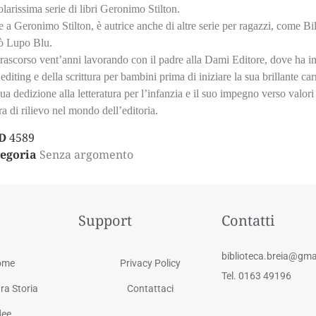
larissima serie di libri Geronimo Stilton.
e a Geronimo Stilton, è autrice anche di altre serie per ragazzi, come Bill
lò Lupo Blu.
rascorso vent’anni lavorando con il padre alla Dami Editore, dove ha im
’editing e della scrittura per bambini prima di iniziare la sua brillante carr
ua dedizione alla letteratura per l’infanzia e il suo impegno verso valori
ra di rilievo nel mondo dell’editoria.
D
4589
egoria
Senza argomento
Support
Contatti
biblioteca.breia@gma
ome
Privacy Policy
Tel. 0163 49196
ra Storia
Contattaci
dee