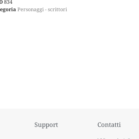
D
834
egoria
Personaggi - scrittori
Support
Contatti