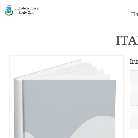
Ho
ITA
In