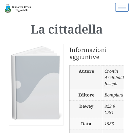
La cittadella
Informazioni
aggiuntive
Autore
Cronin
Archibald
Joseph
Editore
Bompiani
Dewey
823.9
CRO
Data
1985