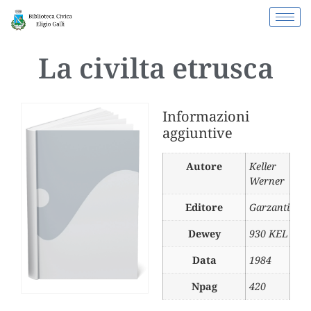
La civilta etrusca
Informazioni
aggiuntive
Autore
Keller
Werner
Editore
Garzanti
Dewey
930 KEL
Data
1984
Npag
420