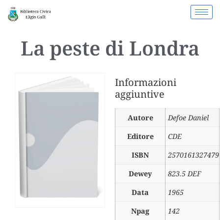
La peste di Londra
Informazioni
aggiuntive
Autore
Defoe Daniel
Editore
CDE
ISBN
2570161327479
Dewey
823.5 DEF
Data
1965
Npag
142