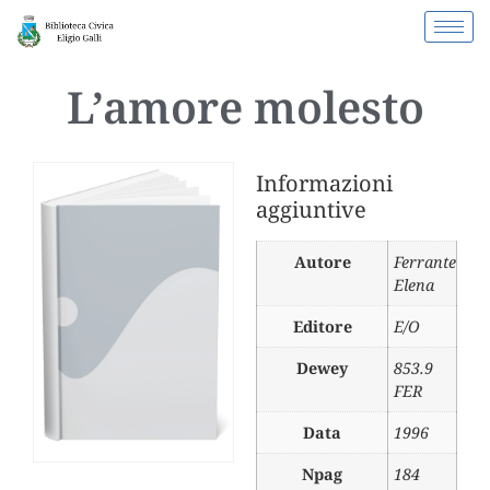
L’amore molesto
Informazioni
aggiuntive
Autore
Ferrante
Elena
Editore
E/O
Dewey
853.9
FER
Data
1996
Npag
184