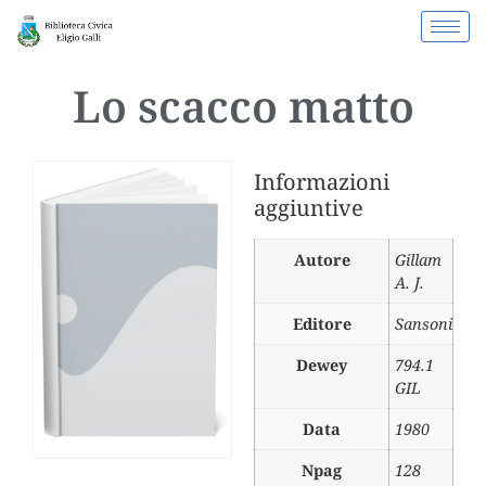
Lo scacco matto
Informazioni
aggiuntive
Autore
Gillam
A. J.
Editore
Sansoni
Dewey
794.1
GIL
Data
1980
Npag
128