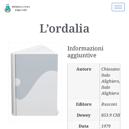
L’ordalia
Informazioni
aggiuntive
Autore
Chiusano
Italo
Alighiero
,
Italo
Alighiero
Editore
Rusconi
Dewey
853.9 CHI
Data
1979