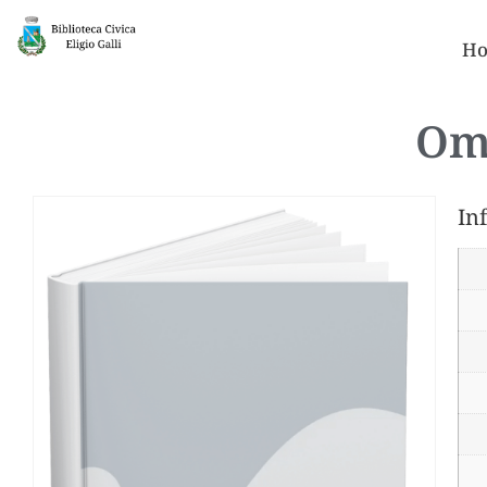
Ho
Omi
In