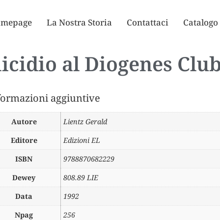
mepage
La Nostra Storia
Contattaci
Catalogo
cidio al Diogenes Club
formazioni aggiuntive
Autore
Lientz Gerald
Editore
Edizioni EL
ISBN
9788870682229
Dewey
808.89 LIE
Data
1992
Npag
256