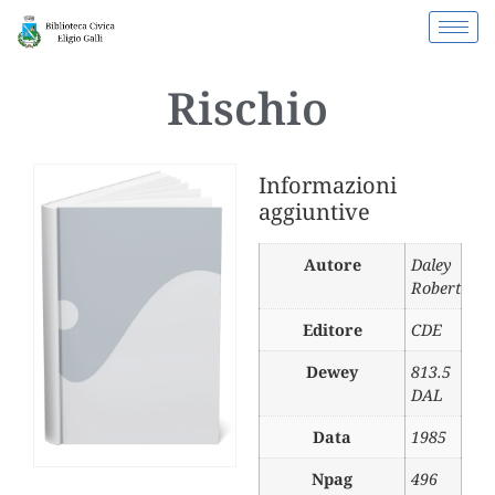
Rischio
Informazioni
aggiuntive
Autore
Daley
Robert
Editore
CDE
Dewey
813.5
DAL
Data
1985
Npag
496