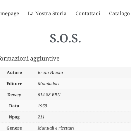
mepage
La Nostra Storia
Contattaci
Catalogo
S.O.S.
formazioni aggiuntive
Autore
Bruni Fausto
Editore
Mondadori
Dewey
614.88 BRU
Data
1969
Npag
211
Genere
Manuali e ricettari