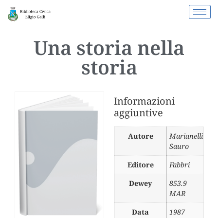
Una storia nella
storia
Informazioni
aggiuntive
Autore
Marianelli
Sauro
Editore
Fabbri
Dewey
853.9
MAR
Data
1987