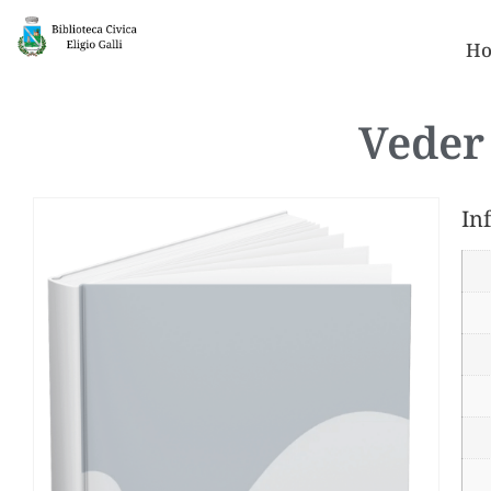
Ho
Veder 
In