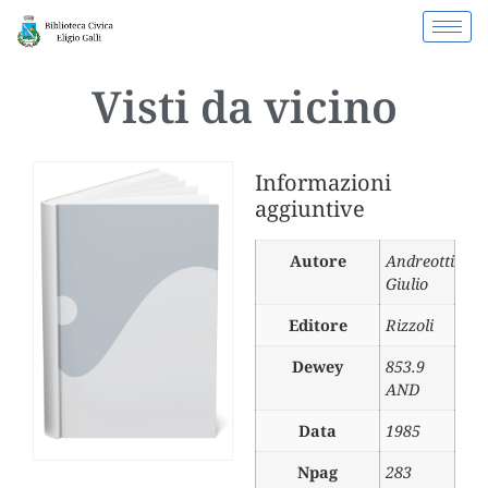
Visti da vicino
Informazioni
aggiuntive
Autore
Andreotti
Giulio
Editore
Rizzoli
Dewey
853.9
AND
Data
1985
Npag
283