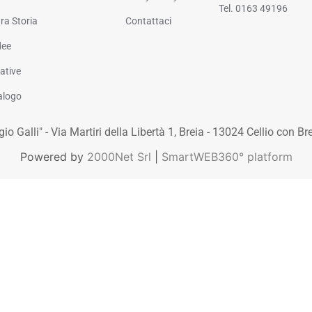
Tel. 0163 49196
ra Storia
Contattaci
dee
iative
alogo
o Galli" - Via Martiri della Libertà 1, Breia - 13024 Cellio con Breia 
Powered by
2000Net Srl
|
SmartWEB360° platform