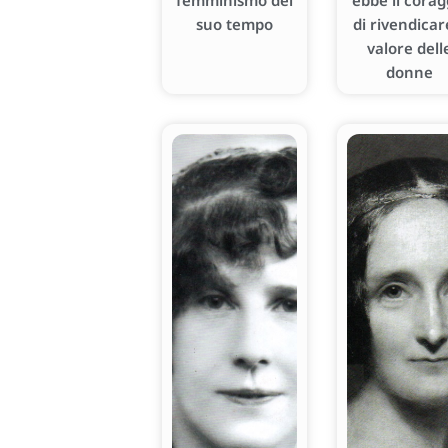
femminismo del
ebbe il corag
suo tempo
di rivendicare
valore dell
donne