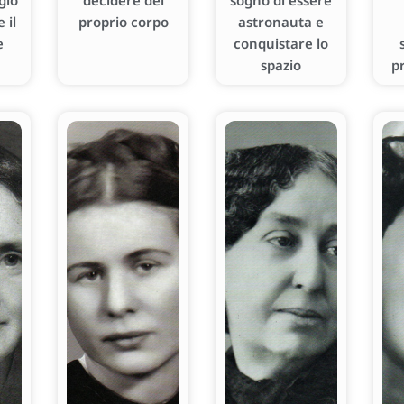
gio
decidere del
sogno di essere
 il
proprio corpo
astronauta e
e
conquistare lo
spazio
p