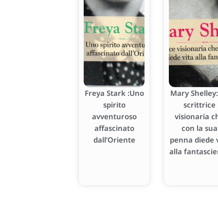
Freya Stark :Uno
Mary Shelley:
spirito
scrittrice
avventuroso
visionaria c
affascinato
con la sua
dall’Oriente
penna diede v
alla fantasci