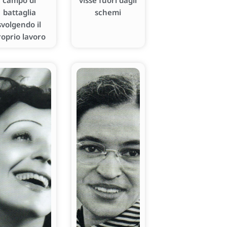
campo di
visse fuori dagli
battaglia
schemi
svolgendo il
roprio lavoro