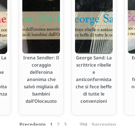
 La
Irena Sendler: Il
George Sand: La
E
coraggio
scrittrice ribelle
he
dell’eroina
e
anonima che
anticonformista
f
ita
salvò migliaia di
che si fece beffe
n
enza
bambini
di tutte le
dall’Olocausto
convenzioni
Precedente
1
2
3
…
394
Successivo