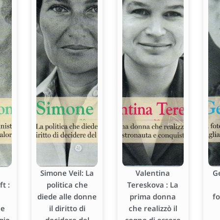
Simone Veil: La
Valentina
G
t :
politica che
Tereskova : La
diede alle donne
prima donna
f
he
il diritto di
che realizzò il