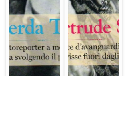
Gerda Taro: La prima
Gertrude Stein: La
fotoreporter a morire
scrittrice d’avanguardia
sul campo di battaglia
e mecenate che visse
svolgendo il proprio
fuori dagli schemi
lavoro