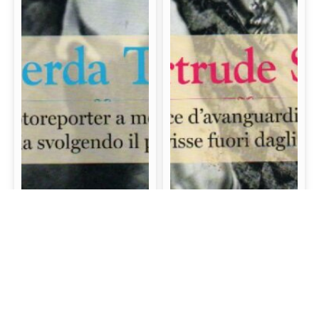
Gerda Taro: La prima
Gertrude Stein: La
fotoreporter a morire
scrittrice d’avanguardia
sul campo di battaglia
e mecenate che visse
svolgendo il proprio
fuori dagli schemi
lavoro