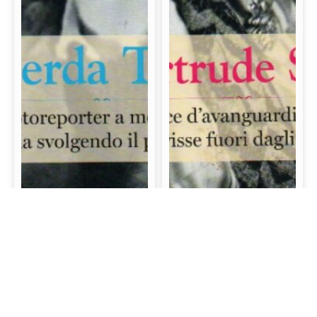
Gerda Taro: La prima
Gertrude Stein: La
fotoreporter a morire
scrittrice d’avanguardia
sul campo di battaglia
e mecenate che visse
svolgendo il proprio
fuori dagli schemi
lavoro