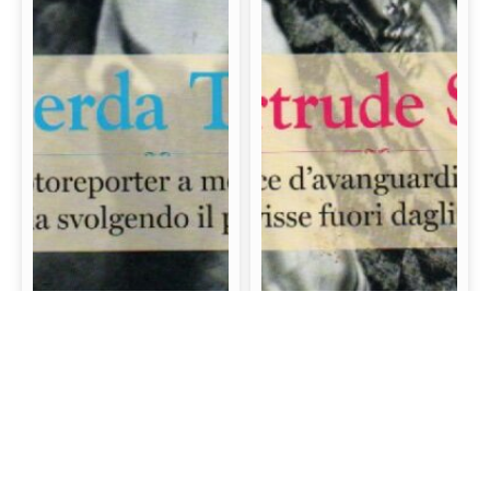
Gerda Taro: La prima
Gertrude Stein: La
fotoreporter a morire
scrittrice d’avanguardia
sul campo di battaglia
e mecenate che visse
svolgendo il proprio
fuori dagli schemi
lavoro