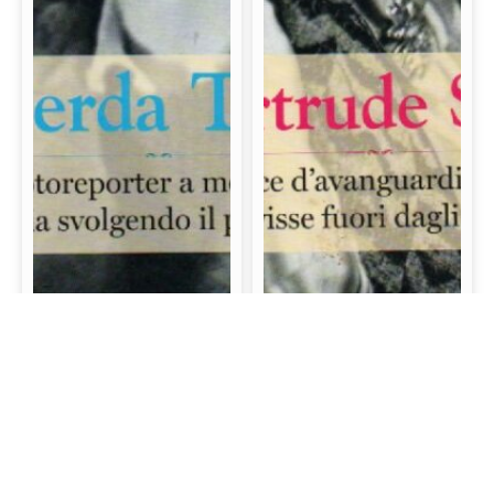
Gerda Taro: La prima
Gertrude Stein: La
fotoreporter a morire
scrittrice d’avanguardia
sul campo di battaglia
e mecenate che visse
svolgendo il proprio
fuori dagli schemi
lavoro