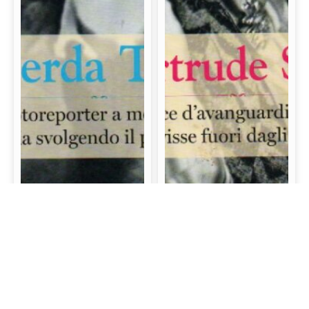
Gerda Taro: La prima
Gertrude Stein: La
fotoreporter a morire
scrittrice d’avanguardia
sul campo di battaglia
e mecenate che visse
svolgendo il proprio
fuori dagli schemi
lavoro