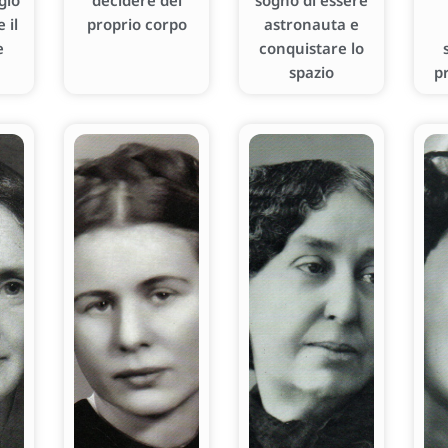
gio
decidere del
sogno di essere
 il
proprio corpo
astronauta e
e
conquistare lo
spazio
p