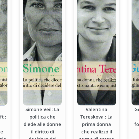
Simone Veil: La
Valentina
G
t :
politica che
Tereskova : La
diede alle donne
prima donna
f
he
il diritto di
che realizzò il