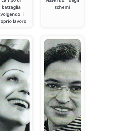
campo di
visse fuori dagli
battaglia
schemi
svolgendo il
roprio lavoro