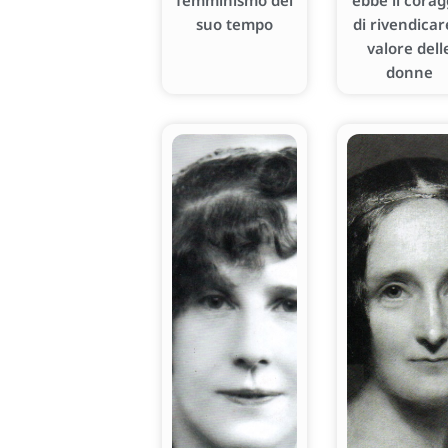
femminismo del
ebbe il corag
suo tempo
di rivendicare
valore dell
donne