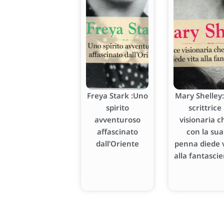
Freya Stark :Uno
Mary Shelley:
spirito
scrittrice
avventuroso
visionaria c
affascinato
con la sua
dall’Oriente
penna diede v
alla fantasci