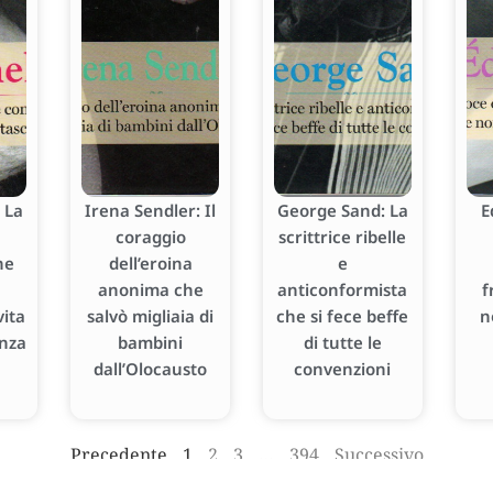
 La
Irena Sendler: Il
George Sand: La
E
coraggio
scrittrice ribelle
he
dell’eroina
e
anonima che
anticonformista
f
ita
salvò migliaia di
che si fece beffe
n
enza
bambini
di tutte le
dall’Olocausto
convenzioni
Precedente
1
2
3
…
394
Successivo