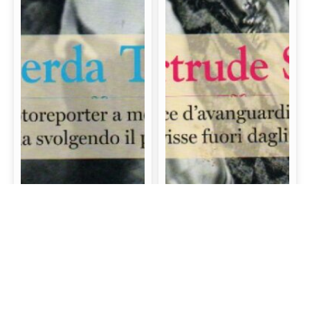
Gerda Taro: La prima
Gertrude Stein: La
fotoreporter a morire
scrittrice d’avanguardia
sul campo di battaglia
e mecenate che visse
svolgendo il proprio
fuori dagli schemi
lavoro