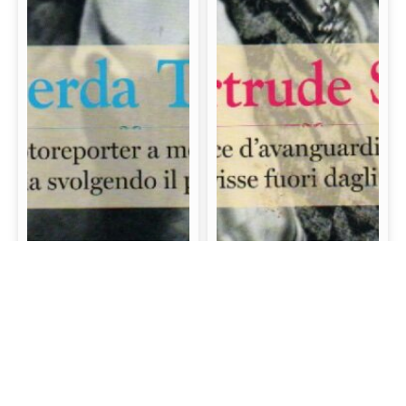
Gerda Taro: La prima
Gertrude Stein: La
fotoreporter a morire
scrittrice d’avanguardia
sul campo di battaglia
e mecenate che visse
svolgendo il proprio
fuori dagli schemi
lavoro