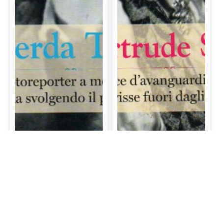
Gerda Taro: La prima
Gertrude Stein: La
fotoreporter a morire
scrittrice d’avanguardia
sul campo di battaglia
e mecenate che visse
svolgendo il proprio
fuori dagli schemi
lavoro