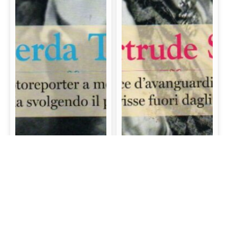
Gerda Taro: La prima
Gertrude Stein: La
fotoreporter a morire
scrittrice d’avanguardia
sul campo di battaglia
e mecenate che visse
svolgendo il proprio
fuori dagli schemi
lavoro