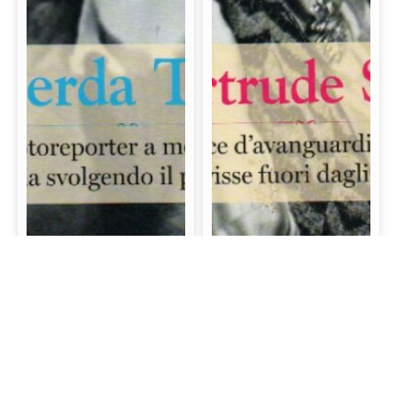
Gerda Taro: La prima
Gertrude Stein: La
fotoreporter a morire
scrittrice d’avanguardia
sul campo di battaglia
e mecenate che visse
svolgendo il proprio
fuori dagli schemi
lavoro